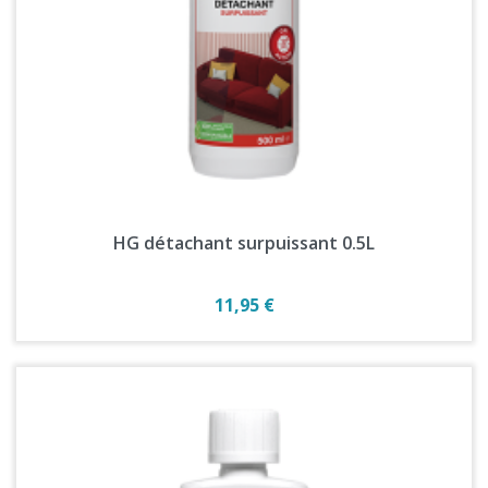
HG détachant surpuissant 0.5L
Prix
11,95 €