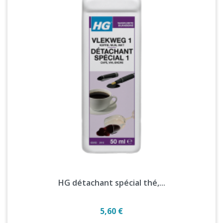
HG détachant spécial thé,...
Prix
5,60 €