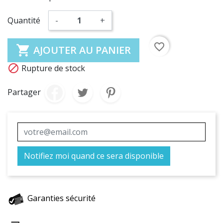
Quantité
-
+
favorite_border

AJOUTER AU PANIER

Rupture de stock
Partager
Notifiez moi quand ce sera disponible
Garanties sécurité