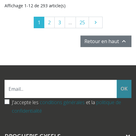
Affichage 1-12 de 293 article(s)
1
2
3
…
25
Suivant


Retour en haut
OK
J'accepte les
conditions générales
et la
politique de
confidentialité