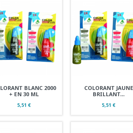
Aperçu rapide
Aperçu rapide


LORANT BLANC 2000
COLORANT JAUN
+ EN 30 ML
BRILLANT...
Prix
Prix
5,51 €
5,51 €