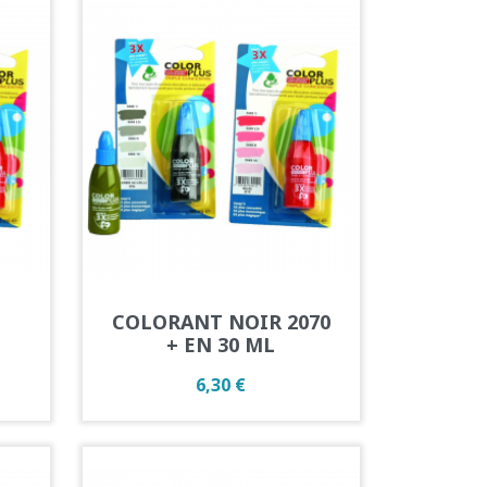
Aperçu rapide

E
COLORANT NOIR 2070
+ EN 30 ML
Prix
6,30 €