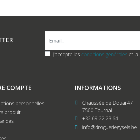
TTER
J'accepte les
conditions générales
et la
RE COMPTE
INFORMATIONS
Chaussée de Douai 47
ations personnelles
7500 Tournai
s produit
+32 69 22 23 64
andes
info@drogueriegysels.be
ses