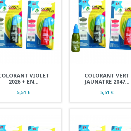
Aperçu rapide
Aperçu rapide


COLORANT VIOLET
COLORANT VERT
2026 + EN...
JAUNATRE 2047...
Prix
Prix
5,51 €
5,51 €