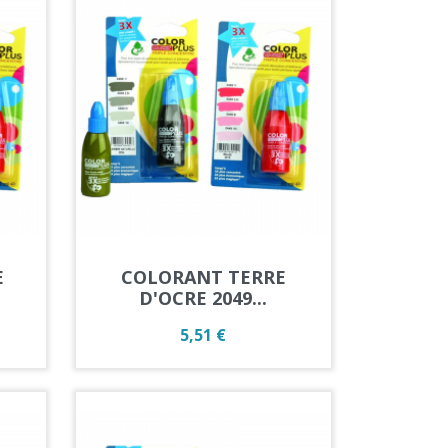
Aperçu rapide

E
COLORANT TERRE
D'OCRE 2049...
Prix
5,51 €