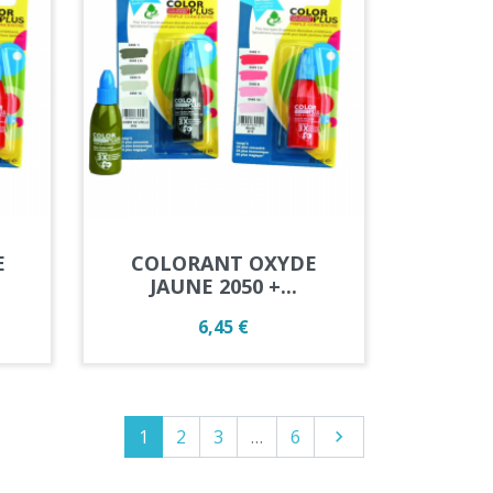
Aperçu rapide

E
COLORANT OXYDE
JAUNE 2050 +...
Prix
6,45 €
1
2
3
…
6
Suivant
