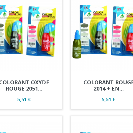
Aperçu rapide
Aperçu rapide


COLORANT OXYDE
COLORANT ROUG
ROUGE 2051...
2014 + EN...
Prix
Prix
5,51 €
5,51 €