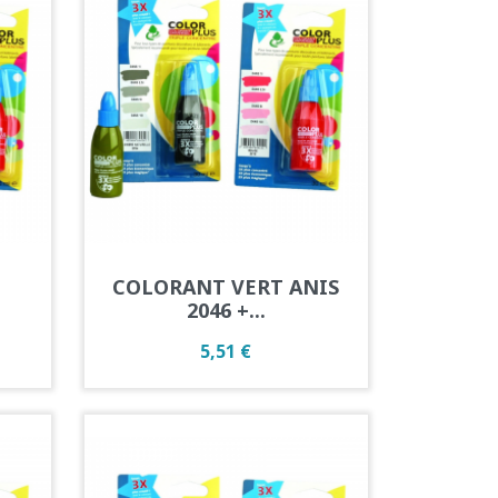
Aperçu rapide

COLORANT VERT ANIS
2046 +...
Prix
5,51 €