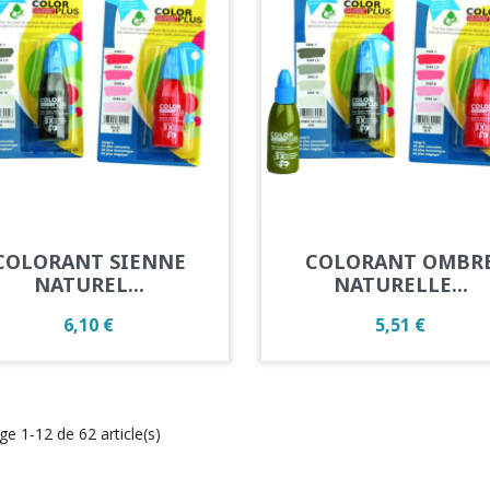
Aperçu rapide
Aperçu rapide


COLORANT SIENNE
COLORANT OMBR
NATUREL...
NATURELLE...
Prix
Prix
6,10 €
5,51 €
ge 1-12 de 62 article(s)