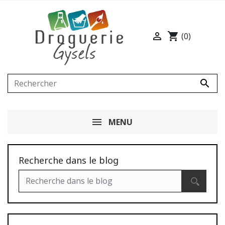

shopping_cart
(0)

MENU
Recherche dans le blog