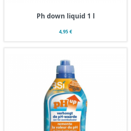
Ph down liquid 1 l
Prix
4,95 €