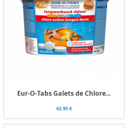
Eur-O-Tabs Galets de Chlore...
Prix
63,95 €