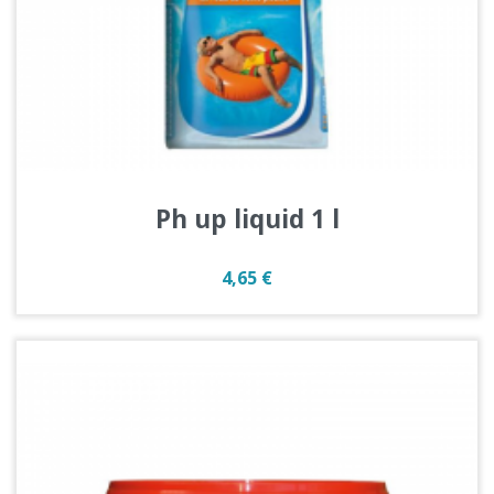
Ph up liquid 1 l
Prix
4,65 €