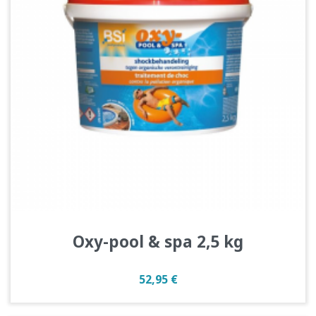
Oxy-pool & spa 2,5 kg
Prix
52,95 €