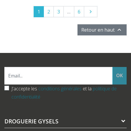
1
2
3
…
6
Suivant


Retour en haut
OK
J'accepte les
conditions générales
et la
politique de
confidentialité
DROGUERIE GYSELS