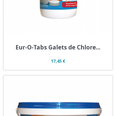
Eur-O-Tabs Galets de Chlore...
Prix
17,45 €