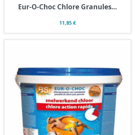
Eur-O-Choc Chlore Granules...
Prix
11,85 €