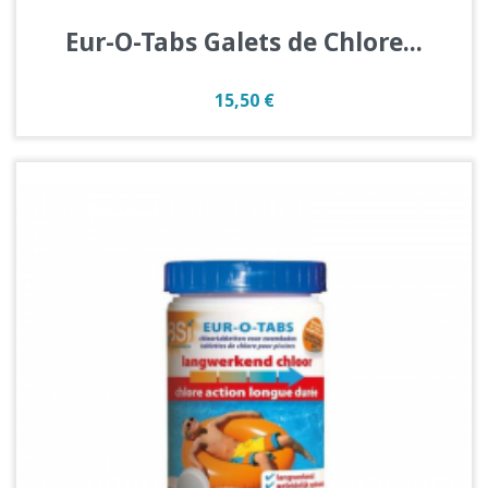
Eur-O-Tabs Galets de Chlore...
Prix
15,50 €