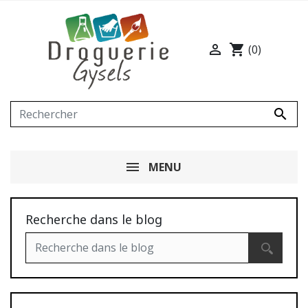

shopping_cart
(0)

MENU
Recherche dans le blog