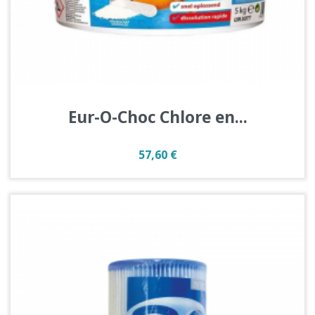
Eur-O-Choc Chlore en...
Prix
57,60 €