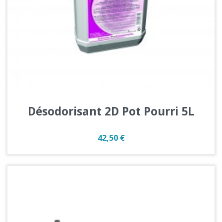
Désodorisant 2D Pot Pourri 5L
Prix
42,50 €