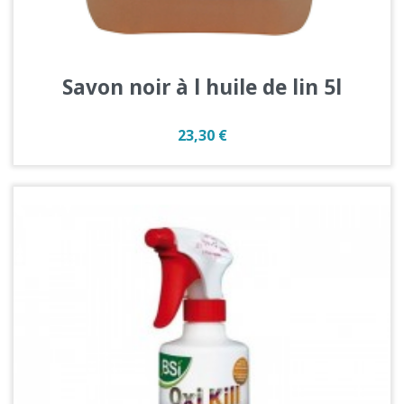
Savon noir à l huile de lin 5l
Prix
23,30 €