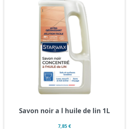
Savon noir a l huile de lin 1L
Prix
7,85 €