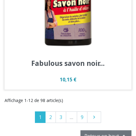
Fabulous savon noir...
Prix
10,15 €
Affichage 1-12 de 98 article(s)
1
2
3
…
9
Suivant


Retour en haut