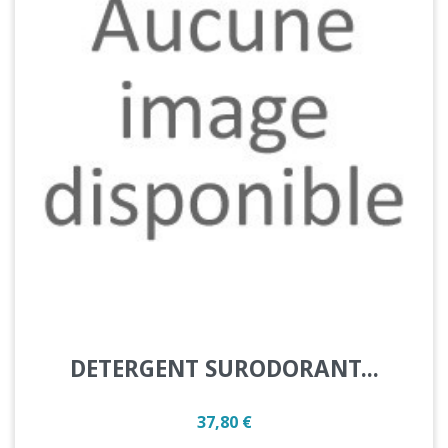
DETERGENT SURODORANT...
Prix
37,80 €