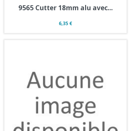
9565 Cutter 18mm alu avec...
Prix
6,35 €