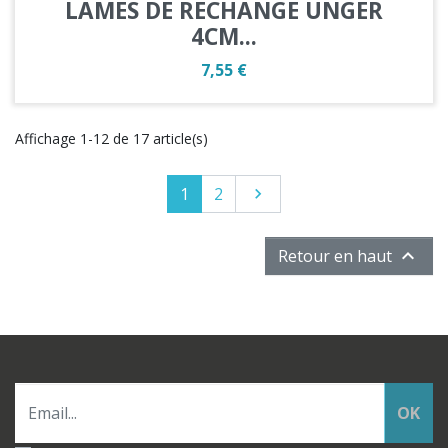
LAMES DE RECHANGE UNGER
4CM...
Prix
7,55 €
Affichage 1-12 de 17 article(s)
1
2
Suivant


Retour en haut
OK