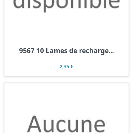
9567 10 Lames de recharge...
Prix
2,35 €