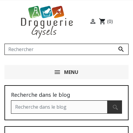

shopping_cart
(0)

MENU
Recherche dans le blog