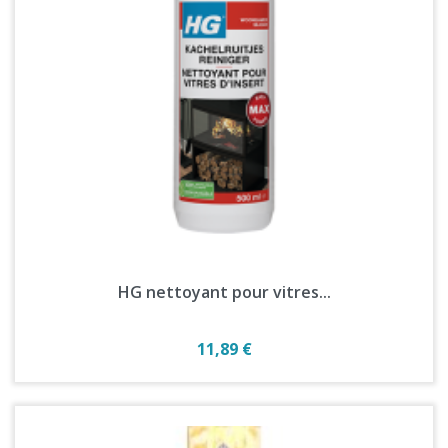
HG nettoyant pour vitres...
Prix
11,89 €