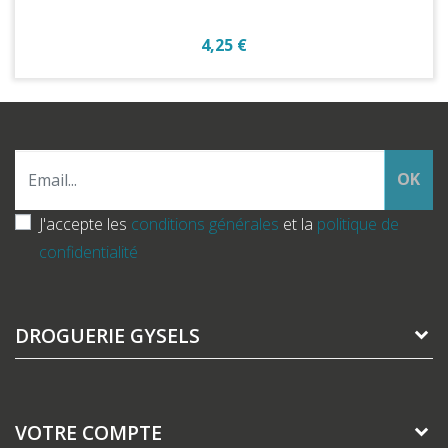
Prix
4,25 €
OK
J'accepte les
conditions générales
et la
politique de
confidentialité
DROGUERIE GYSELS
VOTRE COMPTE