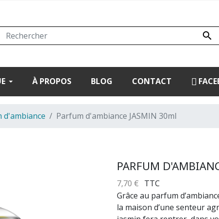

UE
À PROPOS
BLOG
CONTACT
FACE
 d'ambiance
Parfum d'ambiance JASMIN 30ml
PARFUM D'AMBIANC
7,70 €
TTC
Grâce au parfum d’ambiance
la maison d’une senteur agr
jasmin fera rentrer, dans v