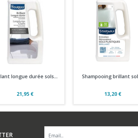
Aperçu rapide
Aperçu rapide


llant longue durée sols...
Shampooing brillant sols
Prix
Prix
21,95 €
13,20 €
TTER