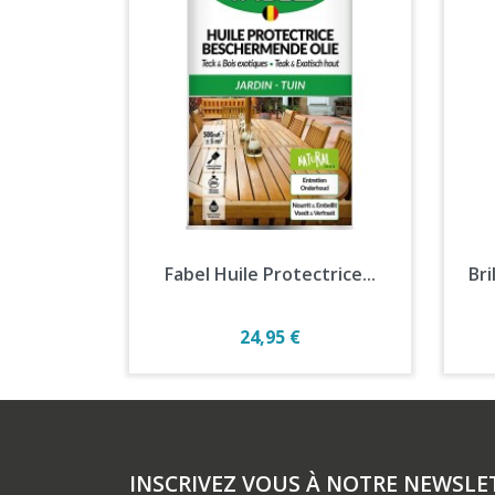
Aperçu rapide

Fabel Huile Protectrice...
Bri
Prix
24,95 €
INSCRIVEZ VOUS À NOTRE NEWSLE