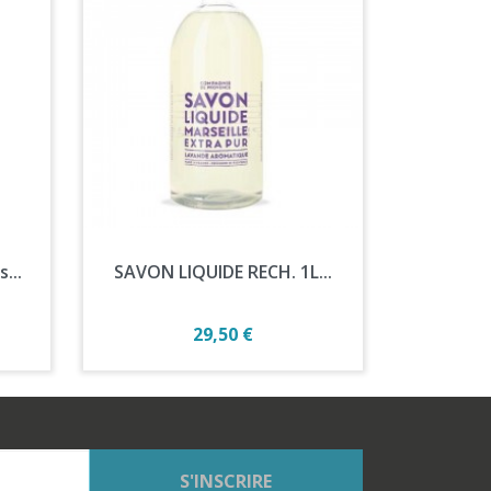
Aperçu rapide

...
SAVON LIQUIDE RECH. 1L...
Prix
29,50 €
S'INSCRIRE