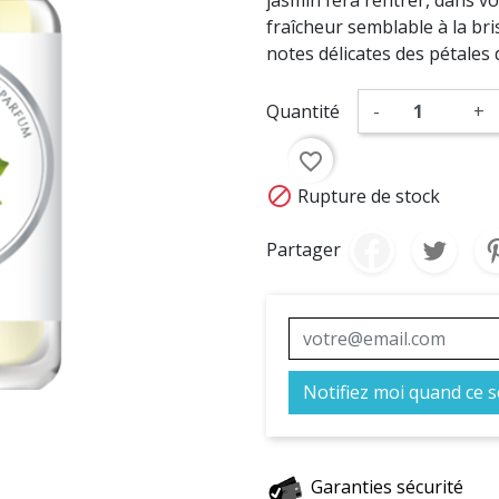
fraîcheur semblable à la bri
notes délicates des pétales 
Quantité
-
+
favorite_border

Rupture de stock
Partager
Notifiez moi quand ce s
Garanties sécurité