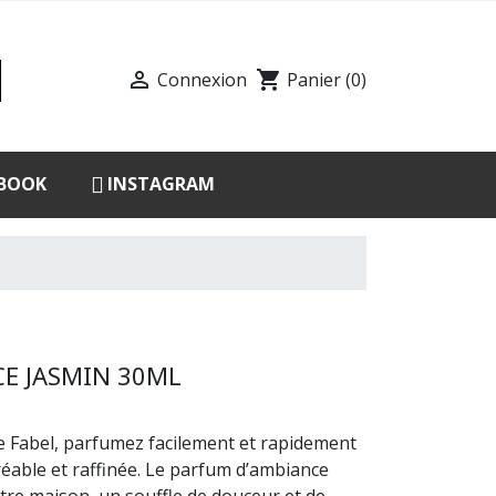

shopping_cart
Connexion
Panier
(0)
BOOK
INSTAGRAM
E JASMIN 30ML
 Fabel, parfumez facilement et rapidement
éable et raffinée. Le parfum d’ambiance
otre maison, un souffle de douceur et de