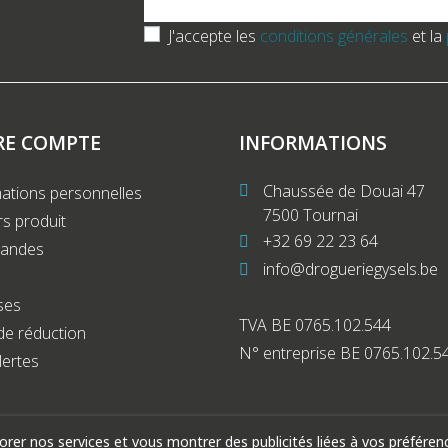
J'accepte les
conditions générales
et la
RE COMPTE
INFORMATIONS
Chaussée de Douai 47
ations personnelles
7500 Tournai
s produit
+32 69 22 23 64
andes
info@drogueriegysels.be
ses
TVA BE 0765.102.544
de réduction
N° entreprise BE 0765.102.5
lertes
iorer nos services et vous montrer des publicités liées à vos préfére