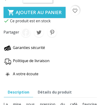
favorite_border

AJOUTER AU PANIER

Ce produit est en stock
Partager
Garanties sécurité
Politique de livraison
A votre écoute
Description
Détails du produit
La mise sous pression du café favorise