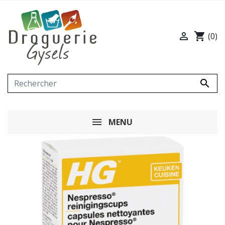

shopping_cart
(0)

MENU