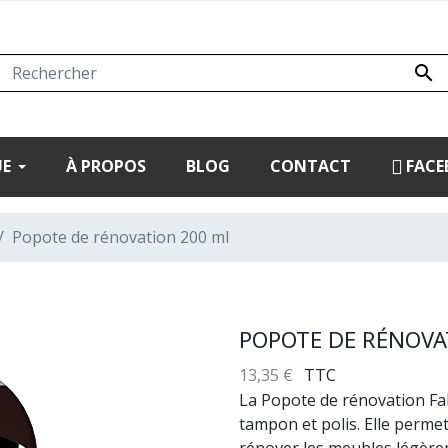

UE
À PROPOS
BLOG
CONTACT
FACE
Popote de rénovation 200 ml
POPOTE DE RÉNOVA
13,35 €
TTC
La Popote de rénovation Fabe
tampon et polis. Elle permet
rénover les meubles légèrem