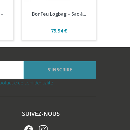
Aperçu rapide

 –
BonFeu Logbag – Sac à...
Prix
79,94 €
S'INSCRIRE
politique de confidentialité
SUIVEZ-NOUS