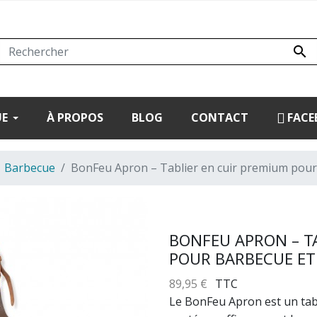

UE
À PROPOS
BLOG
CONTACT
FACE
Barbecue
BonFeu Apron – Tablier en cuir premium pour
BONFEU APRON – T
POUR BARBECUE ET
89,95 €
TTC
Le BonFeu Apron est un tab