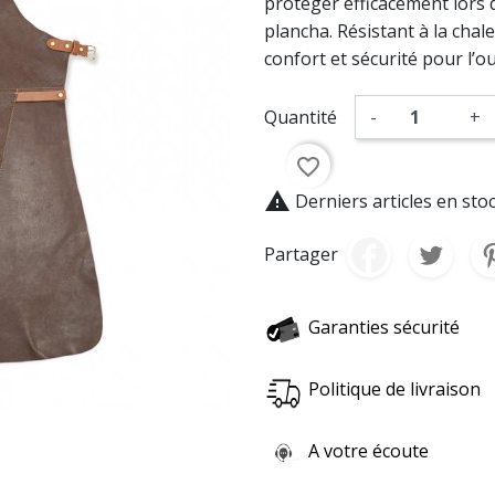
protéger efficacement lors 
plancha. Résistant à la chal
confort et sécurité pour l’o
Quantité
-
+
favorite_border

Derniers articles en sto
Partager
Garanties sécurité
Politique de livraison
A votre écoute