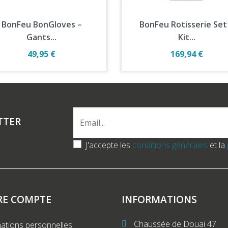
Aperçu rapide
Aperçu rapide


BonFeu BonGloves –
BonFeu Rotisserie Set
Gants...
Kit...
Prix
Prix
49,95 €
169,94 €
TTER
J'accepte les
conditions générales
et la
RE COMPTE
INFORMATIONS
Chaussée de Douai 47
ations personnelles