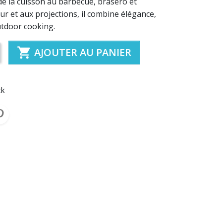
de la cuisson au barbecue, brasero et
eur et aux projections, il combine élégance,
utdoor cooking.

AJOUTER AU PANIER
ck