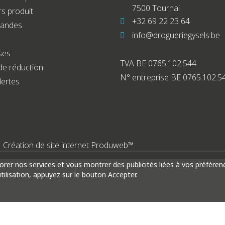
7500 Tournai
s produit
+32 69 22 23 64
andes
info@drogueriegysels.be
ses
TVA BE 0765.102.544
de réduction
N° entreprise BE 0765.102.5
lertes
|
Création de site internet Produweb™
iorer nos services et vous montrer des publicités liées à vos préfére
ilisation, appuyez sur le bouton Accepter.