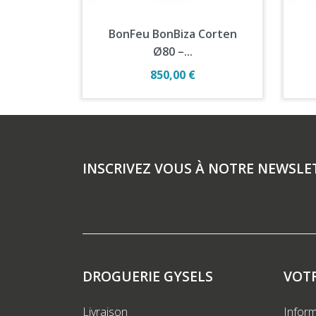
Aperçu rapide

BonFeu BonBiza Corten
Ø80 –...
Prix
850,00 €
INSCRIVEZ VOUS À NOTRE NEWSLE
DROGUERIE GYSELS
VOT
Livraison
Inform