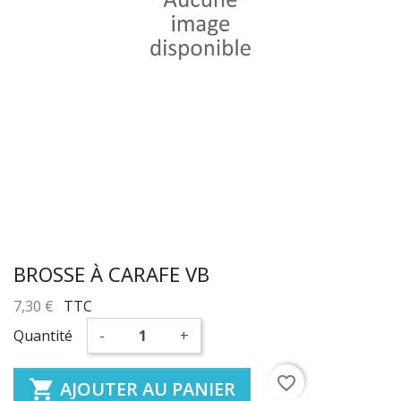
BROSSE À CARAFE VB
7,30 €
TTC
Quantité
-
+
favorite_border

AJOUTER AU PANIER