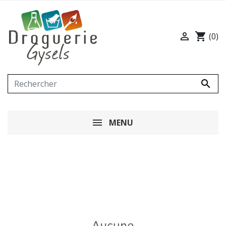

shopping_cart
(0)

MENU