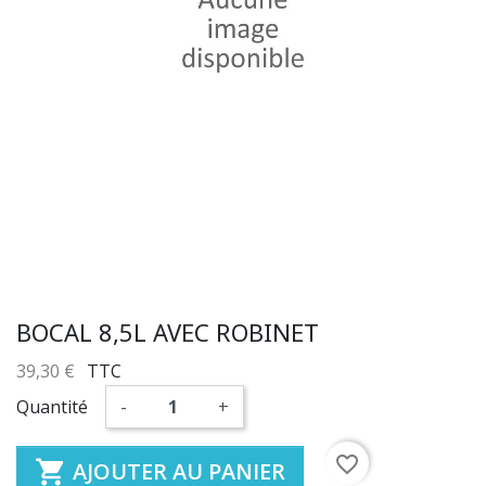
BOCAL 8,5L AVEC ROBINET
39,30 €
TTC
Quantité
-
+
favorite_border

AJOUTER AU PANIER