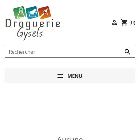

shopping_cart
(0)

MENU