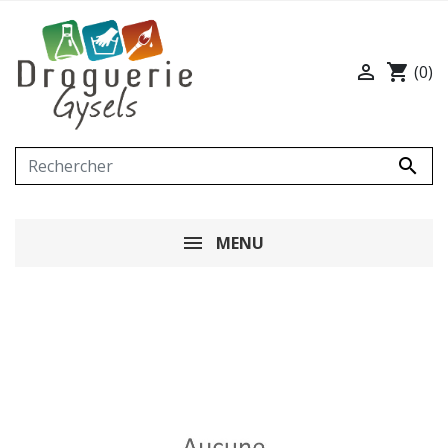

shopping_cart
(0)

MENU