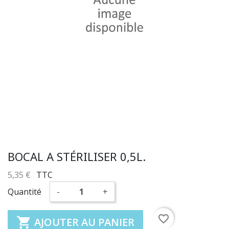
BOCAL A STÉRILISER 0,5L.
5,35 €
TTC
Quantité
-
+
favorite_border

AJOUTER AU PANIER