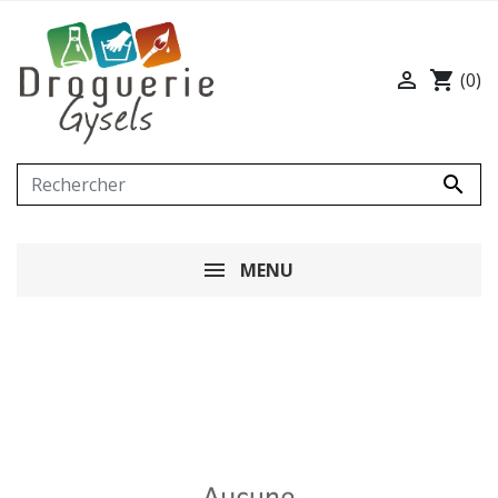

shopping_cart
(0)

MENU