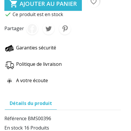
favorite_border

AJOUTER AU PANIER

Ce produit est en stock
Partager
Garanties sécurité
Politique de livraison
A votre écoute
Détails du produit
Référence
BMS00396
En stock
16 Produits