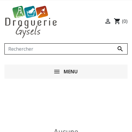

shopping_cart
(0)

MENU