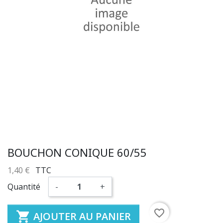
BOUCHON CONIQUE 60/55
1,40 €
TTC
Quantité
-
+
favorite_border

AJOUTER AU PANIER