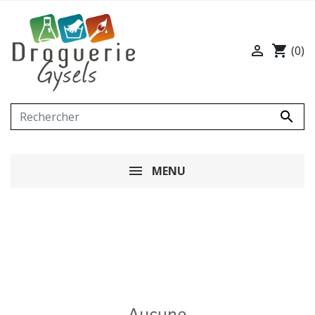

shopping_cart
(0)

MENU