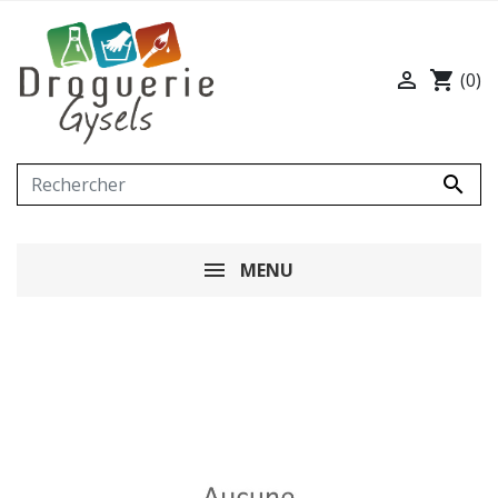

shopping_cart
(0)

MENU