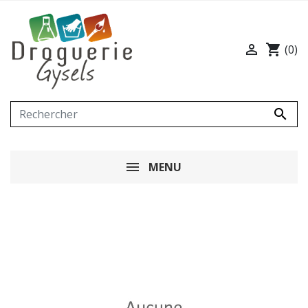

shopping_cart
(0)

MENU