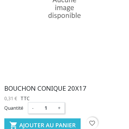
BOUCHON CONIQUE 20X17
0,31 €
TTC
Quantité
-
+
favorite_border

AJOUTER AU PANIER