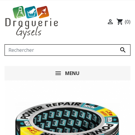

shopping_cart
(0)

MENU