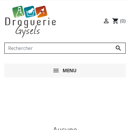

shopping_cart
(0)

MENU