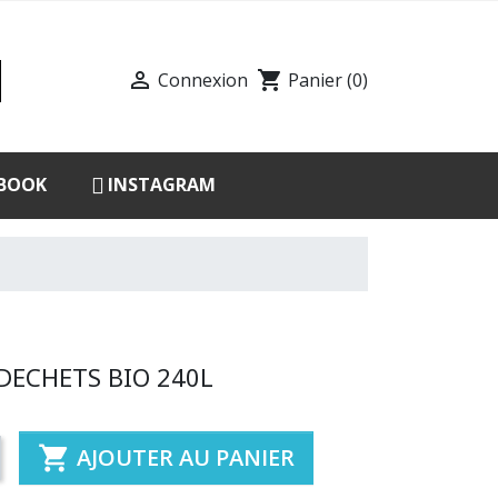

shopping_cart
Connexion
Panier
(0)
BOOK
INSTAGRAM
DECHETS BIO 240L

AJOUTER AU PANIER