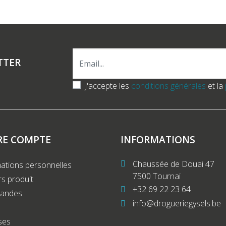
TTER
J'accepte les
conditions générales
et la
RE COMPTE
INFORMATIONS
Chaussée de Douai 47
ations personnelles
7500 Tournai
s produit
+32 69 22 23 64
andes
info@drogueriegysels.be
ses