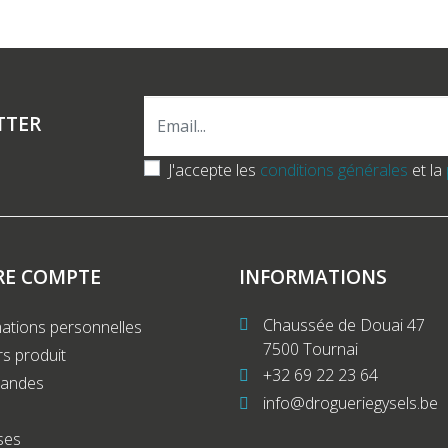
TTER
J'accepte les
conditions générales
et la
RE COMPTE
INFORMATIONS
Chaussée de Douai 47
ations personnelles
7500 Tournai
s produit
+32 69 22 23 64
andes
info@drogueriegysels.be
ses