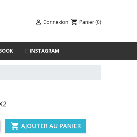

shopping_cart
Connexion
Panier
(0)
BOOK
INSTAGRAM
X2

AJOUTER AU PANIER