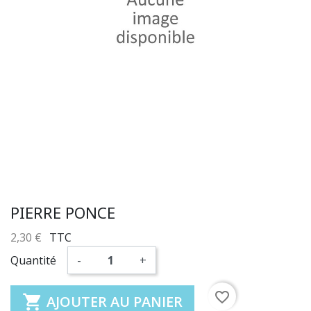
PIERRE PONCE
2,30 €
TTC
Quantité
-
+
favorite_border

AJOUTER AU PANIER