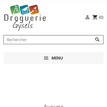

shopping_cart
(0)

MENU