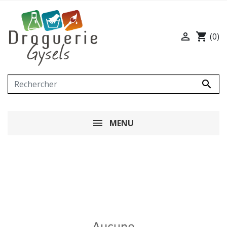

shopping_cart
(0)

MENU