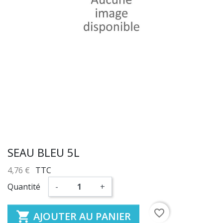
SEAU BLEU 5L
4,76 €
TTC
Quantité
-
+
favorite_border

AJOUTER AU PANIER