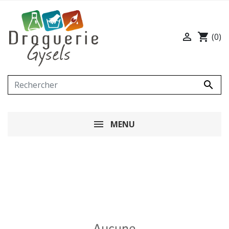

shopping_cart
(0)

MENU