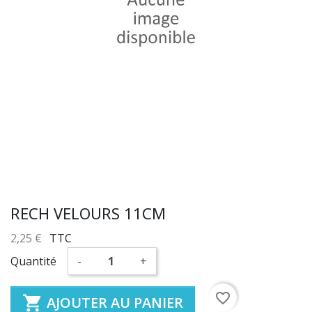
RECH VELOURS 11CM
2,25 €
TTC
Quantité
-
+
favorite_border

AJOUTER AU PANIER