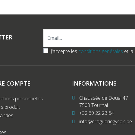
TTER
J'accepte les
conditions générales
et la
RE COMPTE
INFORMATIONS
Chaussée de Douai 47
ations personnelles
7500 Tournai
s produit
+32 69 22 23 64
andes
info@drogueriegysels.be
ses