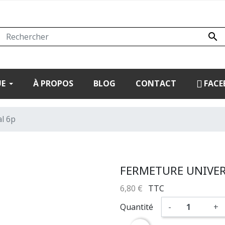

UE
À PROPOS
BLOG
CONTACT
FACE
l 6p
FERMETURE UNIVER
6,80 €
TTC
Quantité
-
+