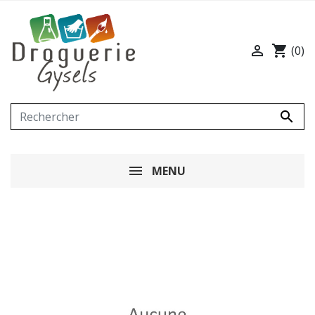

shopping_cart
(0)

MENU