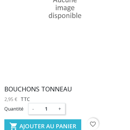
BOUCHONS TONNEAU
2,95 €
TTC
Quantité
-
+
favorite_border

AJOUTER AU PANIER