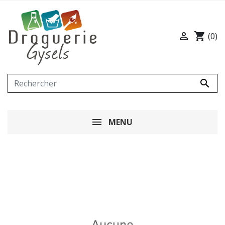

shopping_cart
(0)

MENU