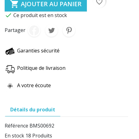
favorite_border

AJOUTER AU PANIER

Ce produit est en stock
Partager
Garanties sécurité
Politique de livraison
A votre écoute
Détails du produit
Référence
BMS00692
En stock
18 Produits