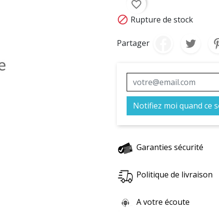
favorite_border

Rupture de stock
Partager
Notifiez moi quand ce s
Garanties sécurité
Politique de livraison
A votre écoute