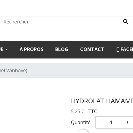

UE
À PROPOS
BLOG
CONTACT
FACE
hel Vanhove)
HYDROLAT HAMAMEL
5,25 €
TTC
Quantité
-
+