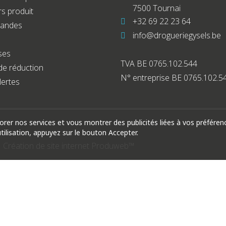
7500 Tournai
s produit
+32 69 22 23 64
andes
info@drogueriegysels.be
ses
TVA BE 0765.102.544
de réduction
N° entreprise BE 0765.102.5
lertes
iorer nos services et vous montrer des publicités liées à vos préfére
ilisation, appuyez sur le bouton Accepter.
|
Création de site internet Produweb™