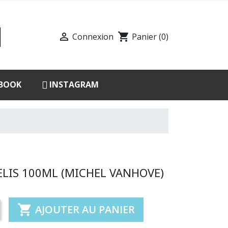

shopping_cart
Connexion
Panier
(0)
BOOK
INSTAGRAM
IS 100ML (MICHEL VANHOVE)

AJOUTER AU PANIER