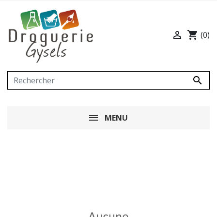

shopping_cart
(0)

MENU