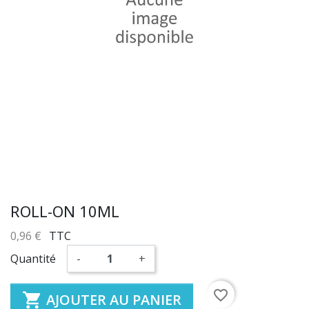
ROLL-ON 10ML
0,96 €
TTC
Quantité
-
+
favorite_border

AJOUTER AU PANIER