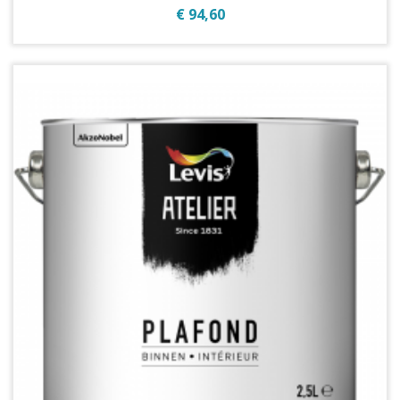
Prijs
€ 94,60