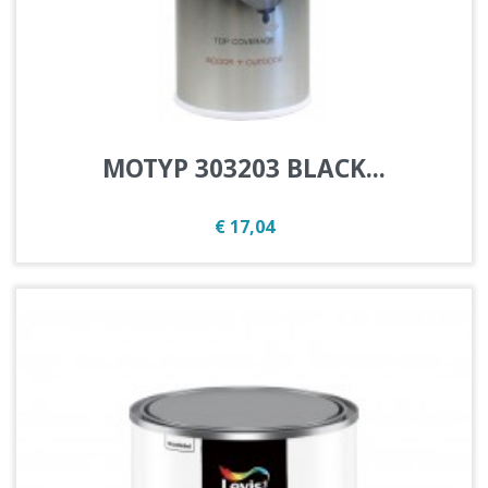
MOTYP 303203 BLACK...
Prijs
€ 17,04