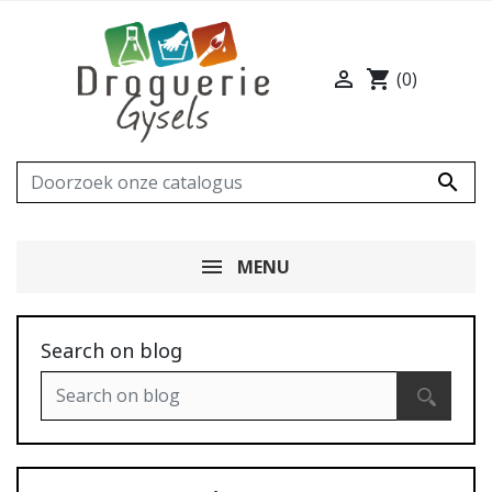

shopping_cart
(0)

MENU
Search on blog