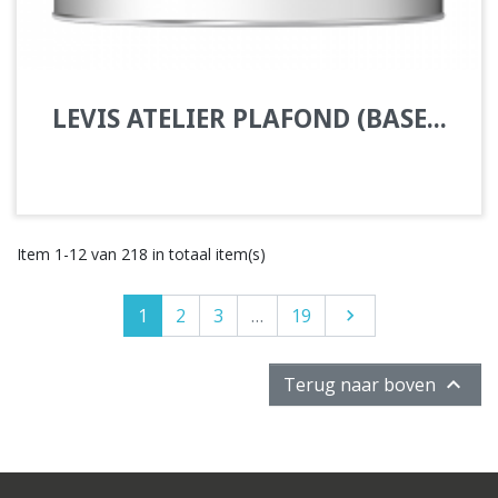
LEVIS ATELIER PLAFOND (BASE...
Item 1-12 van 218 in totaal item(s)
1
2
3
…
19
Volgende


Terug naar boven