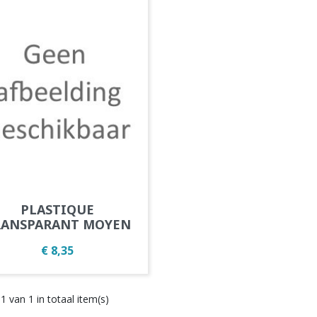
Snel bekijken

PLASTIQUE
RANSPARANT MOYEN
Prijs
€ 8,35
1 van 1 in totaal item(s)