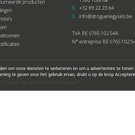
ourneerde producten
+32 69 22 23 64
lingen
info@drogueriegysels.be
nota's
sen
TVA BE 0765.102.544
debonnen
N° entreprise BE 0765.102.5
tificaties
rden om onze diensten te verbeteren en om u advertenties te tonen
ing te geven voor het gebruik ervan, drukt u op de knop Acceptere
|
Création de site internet Produweb™