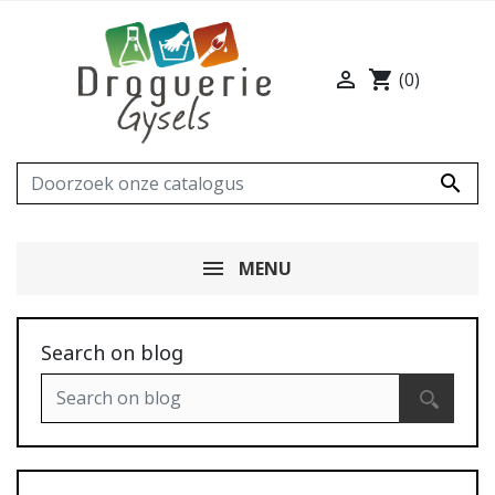

shopping_cart
(0)

MENU
Search on blog