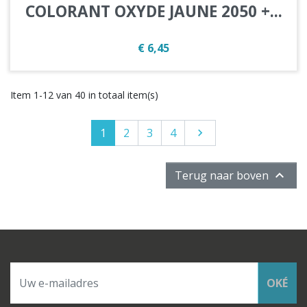
COLORANT OXYDE JAUNE 2050 +...
Prijs
€ 6,45
Item 1-12 van 40 in totaal item(s)
1
2
3
4
Volgende


Terug naar boven
OKÉ