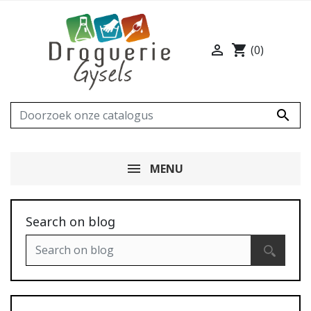

shopping_cart
(0)

MENU
Search on blog