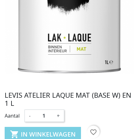
LEVIS ATELIER LAQUE MAT (BASE W) EN
1 L
Aantal
-
+
favorite_border

IN WINKELWAGEN