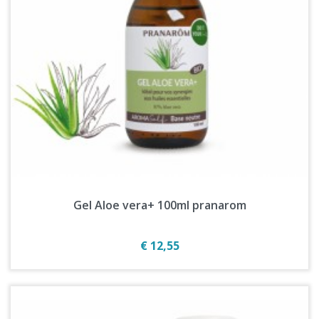
Gel Aloe vera+ 100ml pranarom
Prijs
€ 12,55