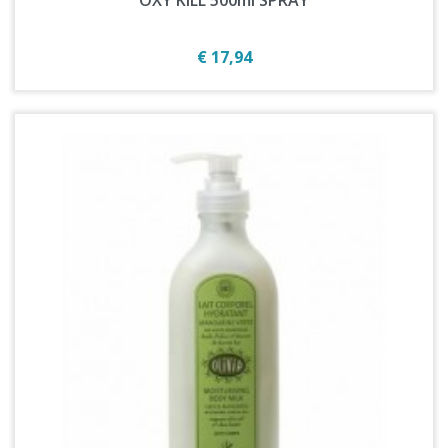
Prijs
€ 17,94