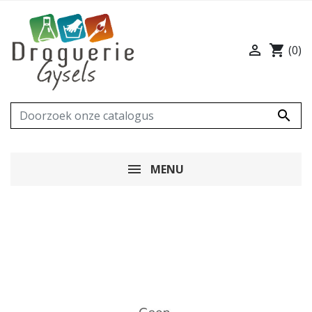

shopping_cart
(0)

MENU