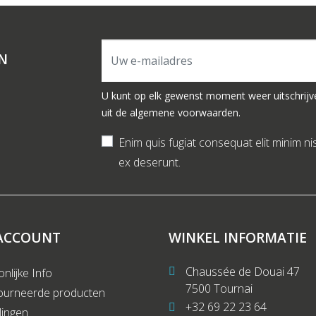
N
U kunt op elk gewenst moment weer uitschrijv
uit de algemene voorwaarden.
Enim quis fugiat consequat elit minim ni
ex deserunt.
ACCOUNT
WINKEL INFORMATIE
Chaussée de Douai 47
nlijke Info
7500 Tournai
ourneerde producten
+32 69 22 23 64
lingen