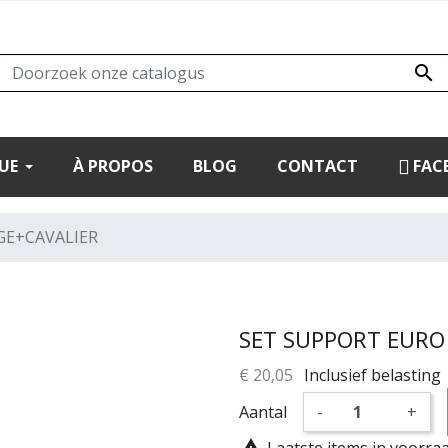

UE
À PROPOS
BLOG
CONTACT
FAC
GE+CAVALIER
SET SUPPORT EURO
€ 20,05
Inclusief belasting
Aantal
-
+

Laatste items in voorra