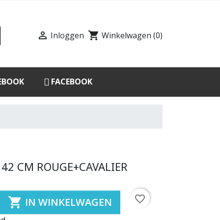

shopping_cart
Inloggen
Winkelwagen
(0)
EBOOK
FACEBOOK
 42 CM ROUGE+CAVALIER
favorite_border

IN WINKELWAGEN
ad