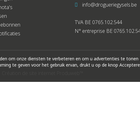
info@drogueriegysels.be
nota's
sen
TVA BE 0765.102.544
debonnen
N° entreprise BE 0765.102.5
tificaties
rden om onze diensten te verbeteren en om u advertenties te tonen
ing te geven voor het gebruik ervan, drukt u op de knop Acceptere
|
Création de site internet Produweb™