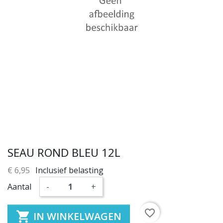
SEAU ROND BLEU 12L
€ 6,95
Inclusief belasting
Aantal
-
+
favorite_border

IN WINKELWAGEN