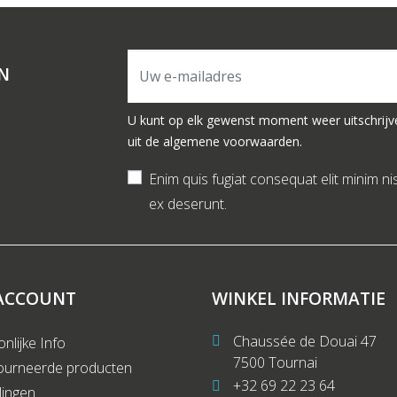
N
U kunt op elk gewenst moment weer uitschrijv
uit de algemene voorwaarden.
Enim quis fugiat consequat elit minim ni
ex deserunt.
ACCOUNT
WINKEL INFORMATIE
Chaussée de Douai 47
nlijke Info
7500 Tournai
ourneerde producten
+32 69 22 23 64
lingen