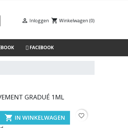

shopping_cart
Inloggen
Winkelwagen
(0)
EBOOK
FACEBOOK
ÈVEMENT GRADUÉ 1ML
favorite_border

IN WINKELWAGEN
ad