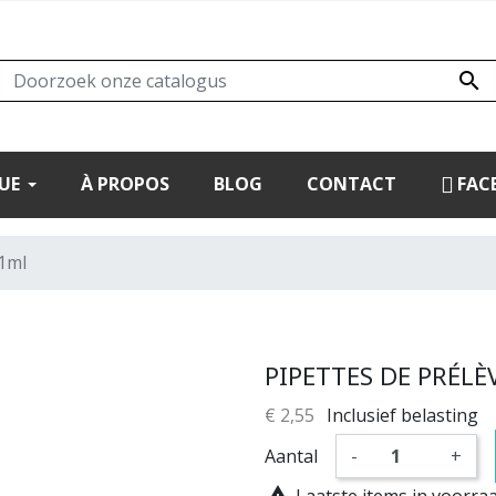

UE
À PROPOS
BLOG
CONTACT
FAC
1ml
PIPETTES DE PRÉL
€ 2,55
Inclusief belasting
Aantal
-
+

Laatste items in voorra