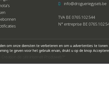
info@drogueriegysels.be
nota's
sen
TVA BE 0765.102.544
debonnen
N° entreprise BE 0765.102.5
tificaties
rden om onze diensten te verbeteren en om u advertenties te tonen
ing te geven voor het gebruik ervan, drukt u op de knop Acceptere
|
Création de site internet Produweb™