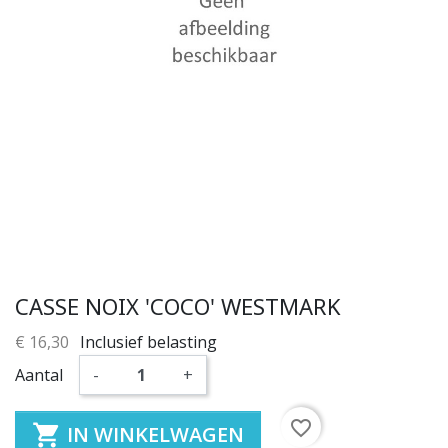
CASSE NOIX 'COCO' WESTMARK
€ 16,30
Inclusief belasting
Aantal
-
+
favorite_border

IN WINKELWAGEN