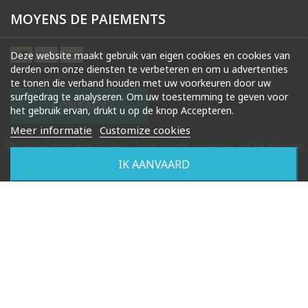
MOYENS DE PAIEMENTS
Deze website maakt gebruik van eigen cookies en cookies van
derden om onze diensten te verbeteren en om u advertenties
te tonen die verband houden met uw voorkeuren door uw
surfgedrag te analyseren. Om uw toestemming te geven voor
CONTACT
het gebruik ervan, drukt u op de knop Accepteren.
Meer informatie
Customize cookies
© 2026 Droguerie Gysels. Tous droits réservés |
Création de
site internet Produweb™
IK AANVAARD