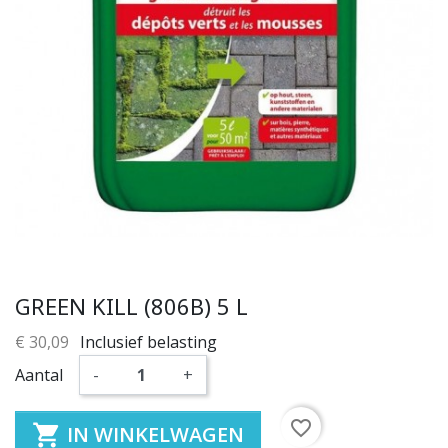
GREEN KILL (806B) 5 L
€ 30,09
Inclusief belasting
Aantal
-
+
favorite_border

IN WINKELWAGEN