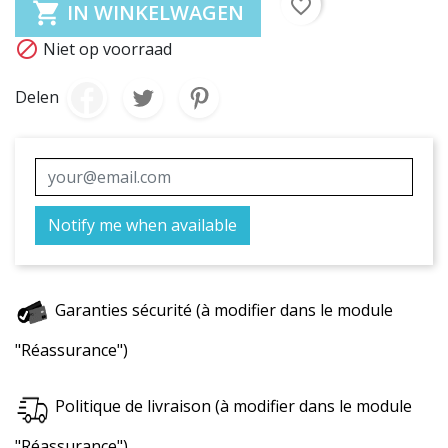
favorite_border

IN WINKELWAGEN

Niet op voorraad
Delen
Notify me when available
Garanties sécurité (à modifier dans le module
"Réassurance")
Politique de livraison (à modifier dans le module
"Réassurance")