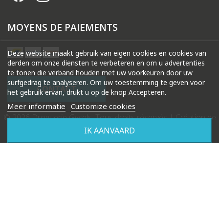
MOYENS DE PAIEMENTS
Deze website maakt gebruik van eigen cookies en cookies van
derden om onze diensten te verbeteren en om u advertenties
te tonen die verband houden met uw voorkeuren door uw
surfgedrag te analyseren. Om uw toestemming te geven voor
CONTACT
het gebruik ervan, drukt u op de knop Accepteren.
Meer informatie
Customize cookies
© 2026 Droguerie Gysels. Tous droits réservés |
Création de
site internet Produweb™
IK AANVAARD