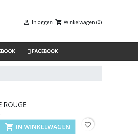

shopping_cart
Inloggen
Winkelwagen
(0)
EBOOK
FACEBOOK
E ROUGE
g
favorite_border

IN WINKELWAGEN