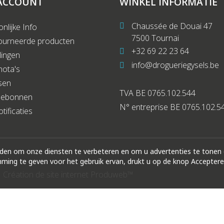
ACCOUNT
WINKEL INFORMATIE
Chaussée de Douai 47
nlijke Info
7500 Tournai
ourneerde producten
+32 69 22 23 64
lingen
info@drogueriegysels.be
nota's
sen
TVA BE 0765.102.544
debonnen
N° entreprise BE 0765.102.5
tificaties
rden om onze diensten te verbeteren en om u advertenties te tonen
ing te geven voor het gebruik ervan, drukt u op de knop Acceptere
|
Création de site internet Produweb™