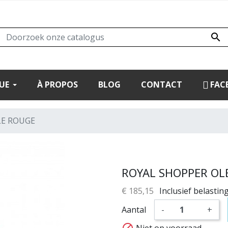

UE
À PROPOS
BLOG
CONTACT
FAC
LE ROUGE
ROYAL SHOPPER OL
€ 185,15
Inclusief belastin
Aantal
-
+

Niet op voorraad