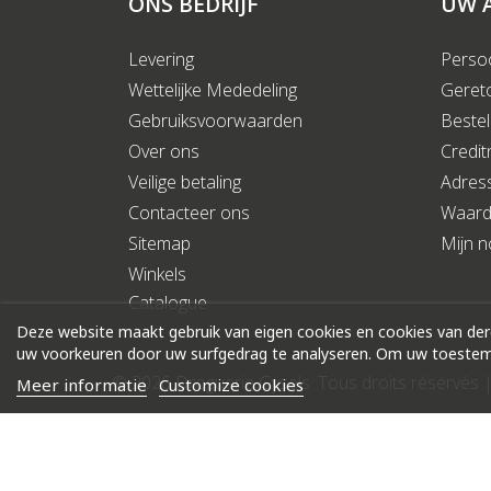
ONS BEDRIJF
UW 
Levering
Persoo
Wettelijke Mededeling
Geret
Gebruiksvoorwaarden
Bestel
Over ons
Credit
Veilige betaling
Adres
Contacteer ons
Waar
Sitemap
Mijn no
Winkels
Catalogue
Deze website maakt gebruik van eigen cookies en cookies van de
uw voorkeuren door uw surfgedrag te analyseren. Om uw toestemm
© 2026 Droguerie Gysels. Tous droits réservés 
Meer informatie
Customize cookies